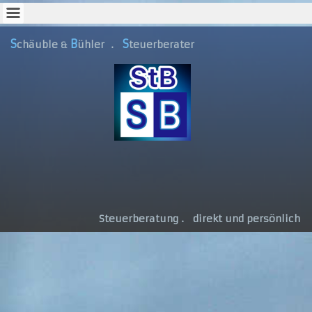
S
B
S
chäuble
ühler
.
teuerberater
&
Steuerberatung . direkt und persönlich