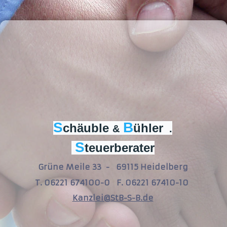
S
B
chäuble
ühler
&
.
S
teuerberater
Grüne Meile 33 - 69115 Heidelberg
T. 06221 674100-0 F. 06221 67410-10
Kanzlei@StB-S-B.de