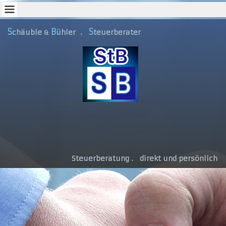
S
B
S
chäuble
ühler
.
teuerberater
&
Steuerberatung . direkt und persönlich